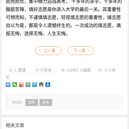
愿而担忧，集中精力迎战高考。 十多年的求学，十多年的
酸甜苦辣，填好志愿是你进入大学的最后一关。其重要性
可想而知，不谨慎填志愿，轻视填志愿的重要性，填志愿
自以为是，都是令人遗憾终生的。一次成功的填志愿，填
报无悔，选择无悔，人生无悔。
上一条
下一条
靠谱
好水
1
0
112402 人围观
0 人评
论
TAGS:
志愿
高考
相关文章