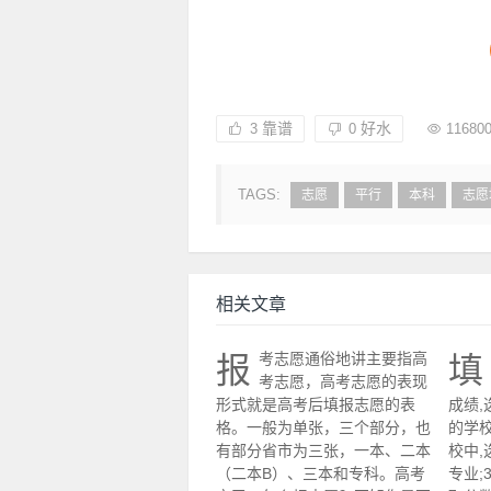
靠谱
好水
3
0
1168
TAGS:
志愿
平行
本科
志愿
相关文章
考志愿通俗地讲主要指高
报
填
考志愿，高考志愿的表现
形式就是高考后填报志愿的表
成绩
格。一般为单张，三个部分，也
的学校
有部分省市为三张，一本、二本
校中
（二本B）、三本和专科。高考
专业;